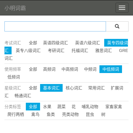
小明词霸
考试词汇
全部
英语四级词汇
英语六级词汇
英专四级词
汇
英专八级词汇
考研词汇
托福词汇
雅思词汇
GRE
词汇
使用频率
全部
高频词
中高频词
中频词
中低频词
低频词
星级词汇
全部
基本词汇
核心词汇
常用词汇
扩展词
汇
畅通词汇
分类标签
全部
水果
蔬菜
花
哺乳动物
家畜家禽
爬行两栖
禽鸟
鱼类
壳类动物
昆虫
树