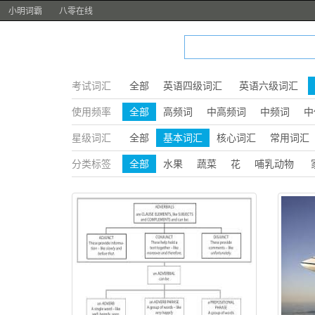
小明词霸
八零在线
考试词汇
全部
英语四级词汇
英语六级词汇
使用频率
全部
高频词
中高频词
中频词
中
星级词汇
全部
基本词汇
核心词汇
常用词汇
分类标签
全部
水果
蔬菜
花
哺乳动物