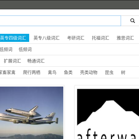
英专四级词汇
英专八级词汇
考研词汇
托福词汇
雅思词汇
低频词
低频词
扩展词汇
畅通词汇
家畜家禽
爬行两栖
禽鸟
鱼类
壳类动物
昆虫
树