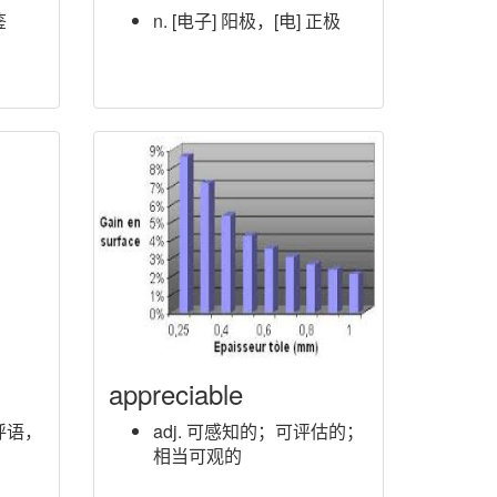
鉴
n. [电子] 阳极，[电] 正极
appreciable
呼语，
adj. 可感知的；可评估的；
相当可观的