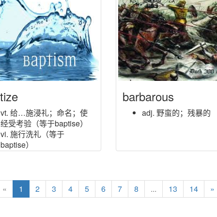
tize
barbarous
vt. 给…施浸礼；命名；使
adj. 野蛮的；残暴的
经受考验（等于baptise）
vi. 施行洗礼（等于
baptise）
n. (Baptize)人名；(法)巴蒂
泽
«
1
2
3
4
5
6
7
8
...
13
14
»