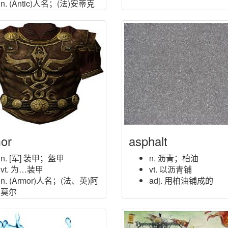
n. (Antic)人名；(法)安蒂克
or
asphalt
n. [军] 装甲；盔甲
n. 沥青；柏油
vt. 为…装甲
vt. 以沥青铺
n. (Armor)人名；(法、英)阿
adj. 用柏油铺成的
莫尔