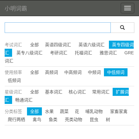
小明词霸
考试词汇
全部
英语四级词汇
英语六级词汇
英专四级词
汇
英专八级词汇
考研词汇
托福词汇
雅思词汇
GRE
词汇
使用频率
全部
高频词
中高频词
中频词
中低频词
低频词
星级词汇
全部
基本词汇
核心词汇
常用词汇
扩展词
汇
畅通词汇
分类标签
全部
水果
蔬菜
花
哺乳动物
家畜家禽
爬行两栖
禽鸟
鱼类
壳类动物
昆虫
树