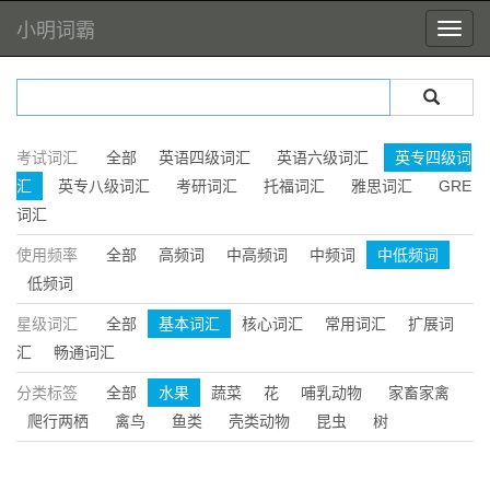
小明词霸
考试词汇
全部
英语四级词汇
英语六级词汇
英专四级词
汇
英专八级词汇
考研词汇
托福词汇
雅思词汇
GRE
词汇
使用频率
全部
高频词
中高频词
中频词
中低频词
低频词
星级词汇
全部
基本词汇
核心词汇
常用词汇
扩展词
汇
畅通词汇
分类标签
全部
水果
蔬菜
花
哺乳动物
家畜家禽
爬行两栖
禽鸟
鱼类
壳类动物
昆虫
树