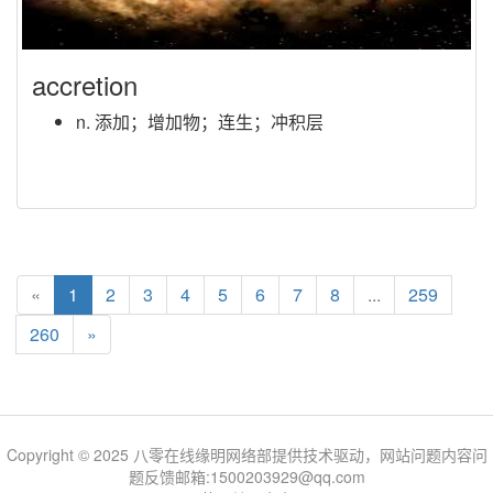
accretion
n. 添加；增加物；连生；冲积层
«
1
2
3
4
5
6
7
8
...
259
260
»
Copyright © 2025 八零在线缘明网络部提供技术驱动，网站问题内容问
题反馈邮箱:1500203929@qq.com