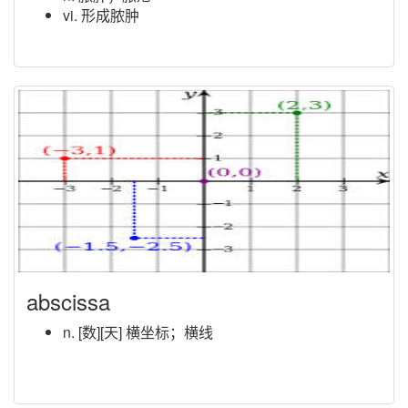
vi. 形成脓肿
abscissa
n. [数][天] 横坐标；横线