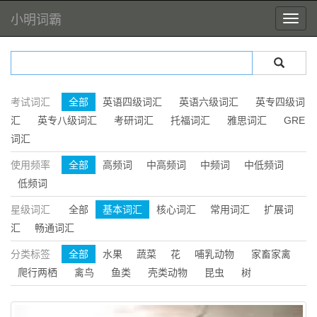
小明词霸
考试词汇
全部
英语四级词汇
英语六级词汇
英专四级词
汇
英专八级词汇
考研词汇
托福词汇
雅思词汇
GRE
词汇
使用频率
全部
高频词
中高频词
中频词
中低频词
低频词
星级词汇
全部
基本词汇
核心词汇
常用词汇
扩展词
汇
畅通词汇
分类标签
全部
水果
蔬菜
花
哺乳动物
家畜家禽
爬行两栖
禽鸟
鱼类
壳类动物
昆虫
树