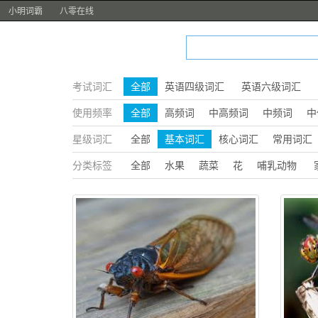
小明词霸
八零在线
考试词汇
全部
英语四级词汇
英语六级词汇
使用频率
全部
高频词
中高频词
中频词
中
星级词汇
全部
基本词汇
核心词汇
常用词汇
分类标签
全部
水果
蔬菜
花
哺乳动物