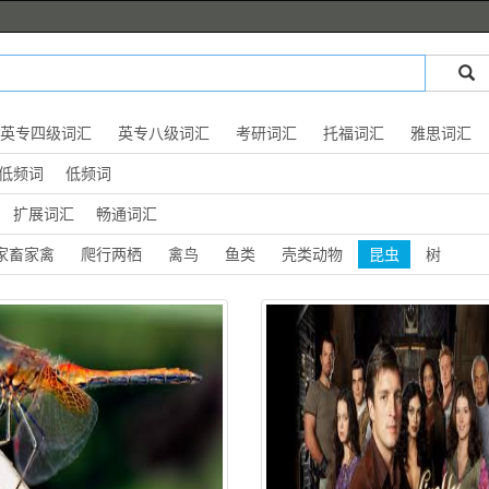
英专四级词汇
英专八级词汇
考研词汇
托福词汇
雅思词汇
低频词
低频词
扩展词汇
畅通词汇
家畜家禽
爬行两栖
禽鸟
鱼类
壳类动物
昆虫
树