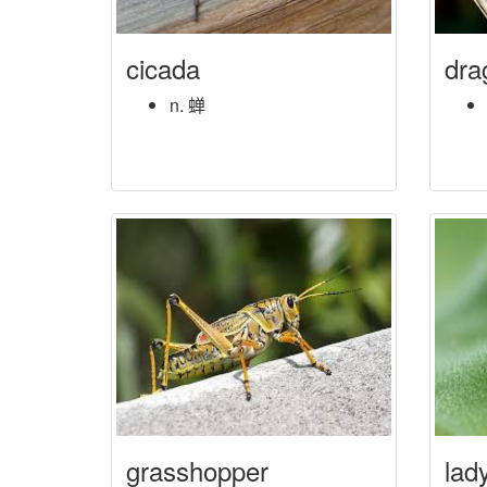
cicada
dra
n. 蝉
grasshopper
lad