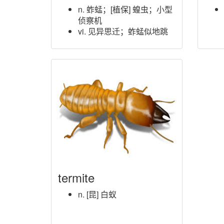
n. 蚱蜢；[植保] 蝗虫；小型
侦察机
vi. 见异思迁；蚱蜢似地跳
termite
n. [昆] 白蚁