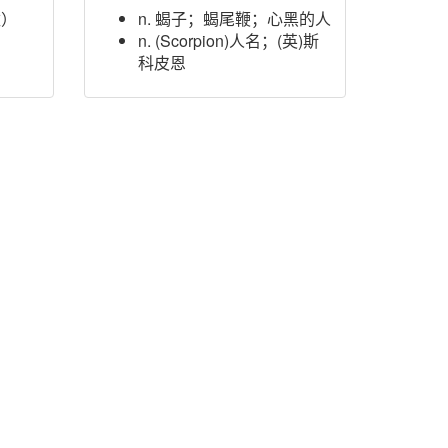
数）
n. 蝎子；蝎尾鞭；心黑的人
n. (Scorpion)人名；(英)斯
科皮恩