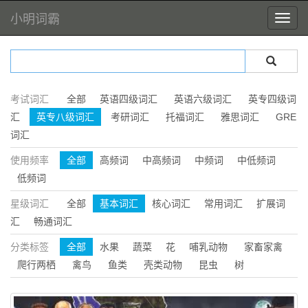
小明词霸
考试词汇
全部
英语四级词汇
英语六级词汇
英专四级词
汇
英专八级词汇
考研词汇
托福词汇
雅思词汇
GRE
词汇
使用频率
全部
高频词
中高频词
中频词
中低频词
低频词
星级词汇
全部
基本词汇
核心词汇
常用词汇
扩展词
汇
畅通词汇
分类标签
全部
水果
蔬菜
花
哺乳动物
家畜家禽
爬行两栖
禽鸟
鱼类
壳类动物
昆虫
树