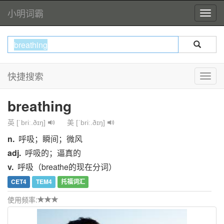
小明词霸
快捷搜索
breathing
英 [ˈbriː.ðɪŋ]
美 [ˈbriː.ðɪŋ]
n.
呼吸；瞬间；微风
adj.
呼吸的；逼真的
v.
呼吸（breathe的现在分词）
CET4
TEM4
托福词汇
使用频率: