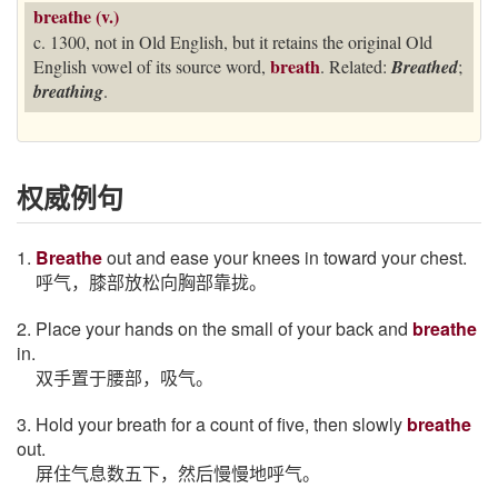
breathe (v.)
c. 1300, not in Old English, but it retains the original Old
breath
English vowel of its source word,
. Related:
Breathed
;
breathing
.
权威例句
1.
Breathe
out and ease your knees in toward your chest.
呼气，膝部放松向胸部靠拢。
2. Place your hands on the small of your back and
breathe
in.
双手置于腰部，吸气。
3. Hold your breath for a count of five, then slowly
breathe
out.
屏住气息数五下，然后慢慢地呼气。