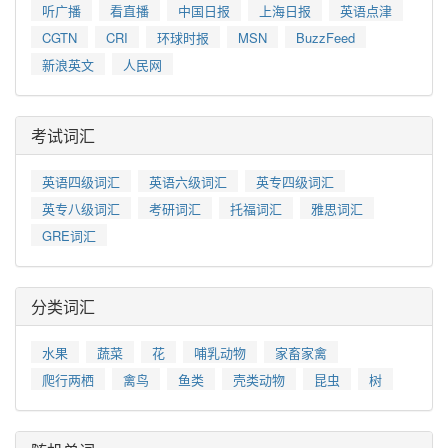
听广播
看直播
中国日报
上海日报
英语点津
CGTN
CRI
环球时报
MSN
BuzzFeed
新浪英文
人民网
考试词汇
英语四级词汇
英语六级词汇
英专四级词汇
英专八级词汇
考研词汇
托福词汇
雅思词汇
GRE词汇
分类词汇
水果
蔬菜
花
哺乳动物
家畜家禽
爬行两栖
禽鸟
鱼类
壳类动物
昆虫
树