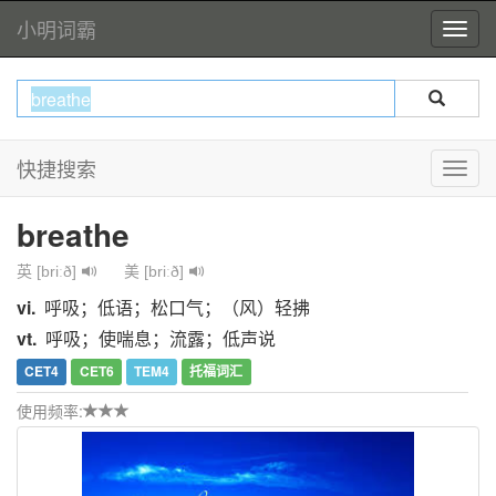
小明词霸
快捷搜索
breathe
英 [briːð]
美 [briːð]
vi.
呼吸；低语；松口气；（风）轻拂
vt.
呼吸；使喘息；流露；低声说
CET4
CET6
TEM4
托福词汇
使用频率: