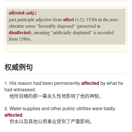
affected (adj.)
affect
past participle adjective from
(v.2); 1530s in the now-
obsolete sense "favorably disposed" (preserved in
disaffected
); meaning "artificially displayed" is recorded
from 1580s.
权威例句
1. His reason had been permanently
affected
by what he
had witnessed.
他所目睹的那一幕永久性地影响了他的神智。
2. Water supplies and other public utilities were badly
affected
.
供水以及其他公用事业受到了严重影响。