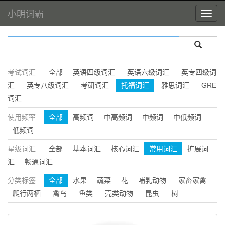
小明词霸
考试词汇
全部
英语四级词汇
英语六级词汇
英专四级词
汇
英专八级词汇
考研词汇
托福词汇
雅思词汇
GRE
词汇
使用频率
全部
高频词
中高频词
中频词
中低频词
低频词
星级词汇
全部
基本词汇
核心词汇
常用词汇
扩展词
汇
畅通词汇
分类标签
全部
水果
蔬菜
花
哺乳动物
家畜家禽
爬行两栖
禽鸟
鱼类
壳类动物
昆虫
树