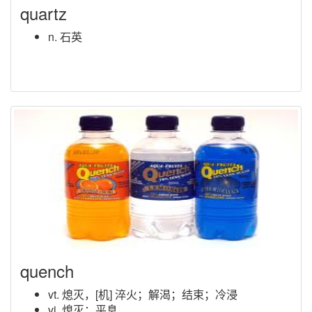
quartz
n. 石英
quench
vt. 熄灭，[机] 淬火；解渴；结束；冷浸
vi. 熄灭；平息