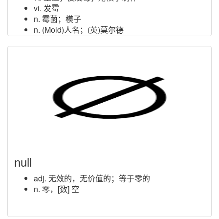
vi. 发霉
n. 霉菌；模子
n. (Mold)人名；(英)莫尔德
null
adj. 无效的，无价值的；等于零的
n. 零，[数] 空