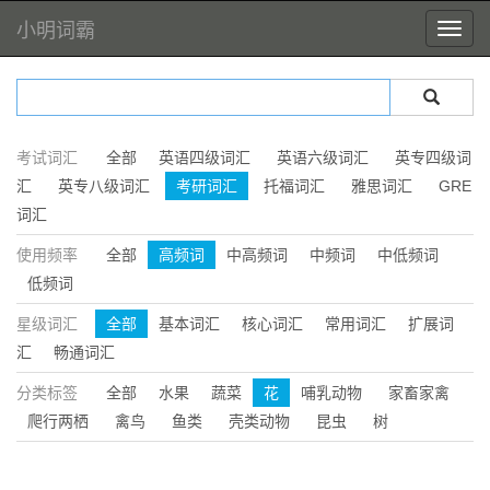
小明词霸
考试词汇
全部
英语四级词汇
英语六级词汇
英专四级词
汇
英专八级词汇
考研词汇
托福词汇
雅思词汇
GRE
词汇
使用频率
全部
高频词
中高频词
中频词
中低频词
低频词
星级词汇
全部
基本词汇
核心词汇
常用词汇
扩展词
汇
畅通词汇
分类标签
全部
水果
蔬菜
花
哺乳动物
家畜家禽
爬行两栖
禽鸟
鱼类
壳类动物
昆虫
树