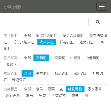
小明词霸
考试词汇
全部
英语四级词汇
英语六级词汇
英专四级词
汇
英专八级词汇
考研词汇
托福词汇
雅思词汇
GRE
词汇
使用频率
全部
高频词
中高频词
中频词
中低频词
低频词
星级词汇
全部
基本词汇
核心词汇
常用词汇
扩展词
汇
畅通词汇
分类标签
全部
水果
蔬菜
花
哺乳动物
家畜家禽
爬行两栖
禽鸟
鱼类
壳类动物
昆虫
树