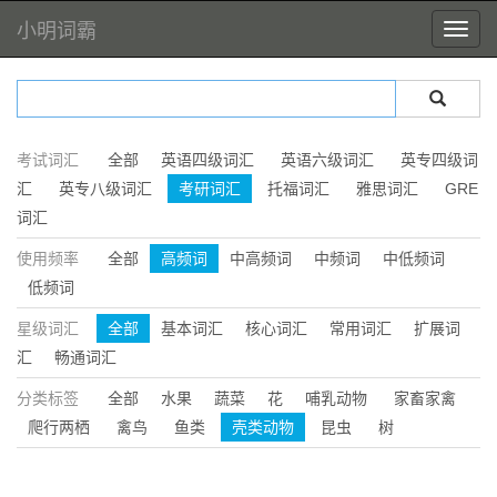
小明词霸
考试词汇
全部
英语四级词汇
英语六级词汇
英专四级词
汇
英专八级词汇
考研词汇
托福词汇
雅思词汇
GRE
词汇
使用频率
全部
高频词
中高频词
中频词
中低频词
低频词
星级词汇
全部
基本词汇
核心词汇
常用词汇
扩展词
汇
畅通词汇
分类标签
全部
水果
蔬菜
花
哺乳动物
家畜家禽
爬行两栖
禽鸟
鱼类
壳类动物
昆虫
树