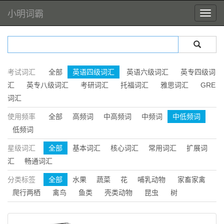
小明词霸
考试词汇
全部
英语四级词汇
英语六级词汇
英专四级词
汇
英专八级词汇
考研词汇
托福词汇
雅思词汇
GRE
词汇
使用频率
全部
高频词
中高频词
中频词
中低频词
低频词
星级词汇
全部
基本词汇
核心词汇
常用词汇
扩展词
汇
畅通词汇
分类标签
全部
水果
蔬菜
花
哺乳动物
家畜家禽
爬行两栖
禽鸟
鱼类
壳类动物
昆虫
树