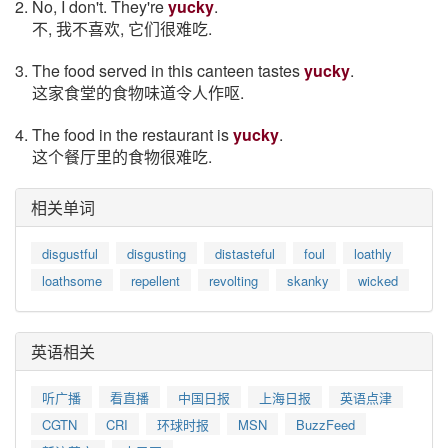
2. No, I don't. They're
yucky
.
不, 我不喜欢, 它们很难吃.
3. The food served in this canteen tastes
yucky
.
这家食堂的食物味道令人作呕.
4. The food in the restaurant is
yucky
.
这个餐厅里的食物很难吃.
相关单词
disgustful
disgusting
distasteful
foul
loathly
loathsome
repellent
revolting
skanky
wicked
英语相关
听广播
看直播
中国日报
上海日报
英语点津
CGTN
CRI
环球时报
MSN
BuzzFeed