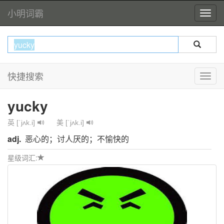
小明词霸
快捷搜索
yucky
英 [ˈjʌk.i]
美 [ˈjʌk.i]
adj.
恶心的；讨人厌的；不愉快的
星级词汇: