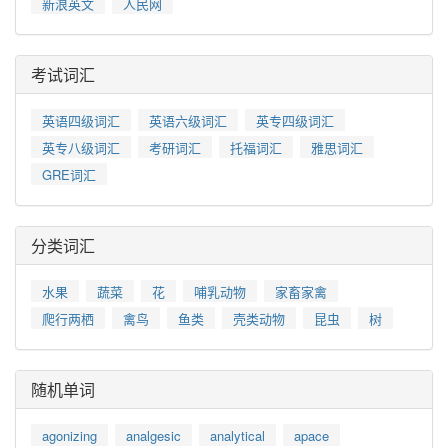
新浪英文
人民网
考试词汇
英语四级词汇
英语六级词汇
英专四级词汇
英专八级词汇
考研词汇
托福词汇
雅思词汇
GRE词汇
分类词汇
水果
蔬菜
花
哺乳动物
家畜家禽
爬行两栖
禽鸟
鱼类
壳类动物
昆虫
树
随机单词
agonizing
analgesic
analytical
apace