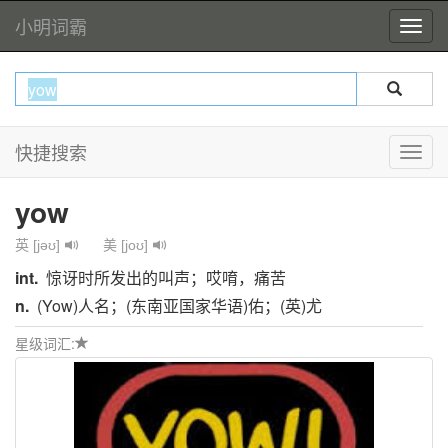
小明词霸
快捷搜索
yow
英 [jəʊ]
美 [joʊ]
int.
惊讶时所发出的叫声；哎唷，痛苦
n.
(Yow)人名；(东南亚国家华语)佑；(英)尤
星级词汇: