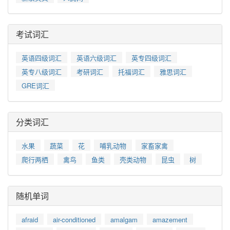
考试词汇
英语四级词汇
英语六级词汇
英专四级词汇
英专八级词汇
考研词汇
托福词汇
雅思词汇
GRE词汇
分类词汇
水果
蔬菜
花
哺乳动物
家畜家禽
爬行两栖
禽鸟
鱼类
壳类动物
昆虫
树
随机单词
afraid
air-conditioned
amalgam
amazement