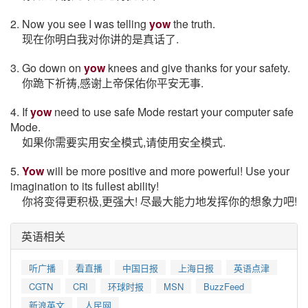
2. Now you see I was telling
yow
the truth.
现在你明白我对你讲的是真话了.
3. Go down on
yow
knees and give thanks for your safety.
你跪下祈祷,感谢上帝保佑你平安无事.
4. If
yow
need to use safe Mode restart your computer safe
Mode.
如果你需要实用安全模式,请使用安全模式.
5.
Yow
will be more positive and more powerful! Use your
imagination to its fullest ability!
你将变得更积极,更强大! 尽最大能力地发挥你的想象力吧!
英语相关
听广播
看直播
中国日报
上海日报
英语点津
CGTN
CRI
环球时报
MSN
BuzzFeed
新浪英文
人民网