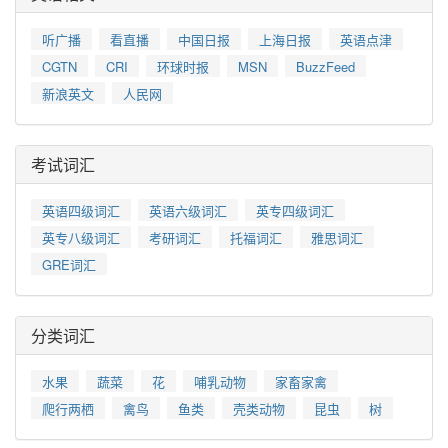
听广播
看直播
中国日报
上海日报
英语点津
CGTN
CRI
环球时报
MSN
BuzzFeed
新浪英文
人民网
考试词汇
英语四级词汇
英语六级词汇
英专四级词汇
英专八级词汇
考研词汇
托福词汇
雅思词汇
GRE词汇
分类词汇
水果
蔬菜
花
哺乳动物
家畜家禽
爬行两栖
禽鸟
鱼类
壳类动物
昆虫
树