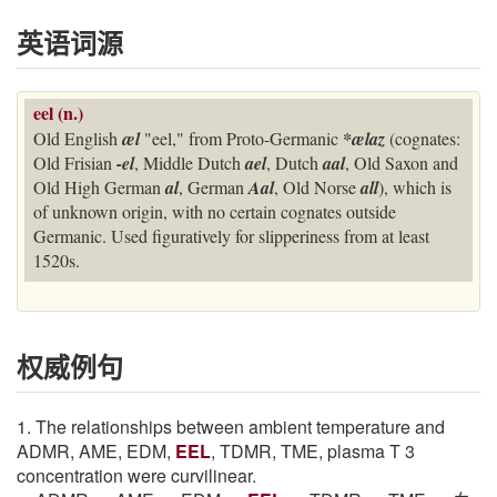
英语词源
eel (n.)
Old English
æl
"eel," from Proto-Germanic
*ælaz
(cognates:
Old Frisian
-el
, Middle Dutch
ael
, Dutch
aal
, Old Saxon and
Old High German
al
, German
Aal
, Old Norse
all
), which is
of unknown origin, with no certain cognates outside
Germanic. Used figuratively for slipperiness from at least
1520s.
权威例句
1. The relationships between ambient temperature and
ADMR, AME, EDM,
EEL
, TDMR, TME, plasma T 3
concentration were curvilinear.