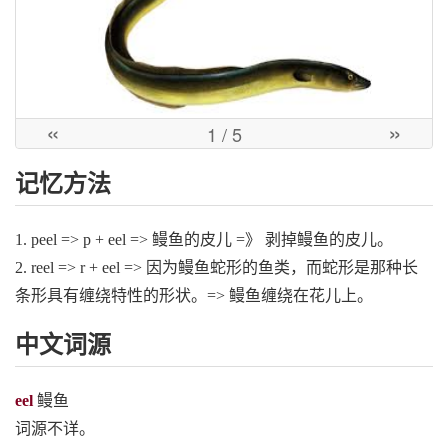
«
»
1
/ 5
记忆方法
1. peel => p + eel => 鳗鱼的皮儿 =》 剥掉鳗鱼的皮儿。
2. reel => r + eel => 因为鳗鱼蛇形的鱼类，而蛇形是那种长
条形具有缠绕特性的形状。=> 鳗鱼缠绕在花儿上。
中文词源
eel
鳗鱼
词源不详。