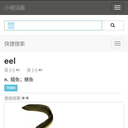
小明词霸
快捷搜索
eel
英 [iːl]
美 [iːl]
n.
鳗鱼；鳝鱼
TEM4
使用频率: