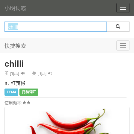
小明词霸
快捷搜索
chilli
英 ['tʃɪlɪ]
美 [ˈtʃɪli]
n.
红辣椒
TEM4
托福词汇
使用频率: