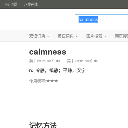
小明词霸
八零在线
双语词典
英语词典
图片搜索
网页搜
calmness
英 [ˈkɑːm.nəs]
美 [ˈkɑːm.nəs]
n.
冷静，镇静；平静，安宁
使用频率:
记忆方法