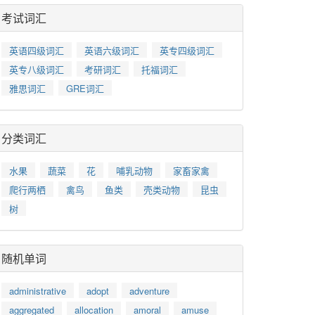
考试词汇
英语四级词汇
英语六级词汇
英专四级词汇
英专八级词汇
考研词汇
托福词汇
雅思词汇
GRE词汇
分类词汇
水果
蔬菜
花
哺乳动物
家畜家禽
爬行两栖
禽鸟
鱼类
壳类动物
昆虫
树
随机单词
administrative
adopt
adventure
aggregated
allocation
amoral
amuse