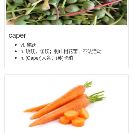
caper
vi. 雀跃
n. 跳跃，雀跃；刺山柑花蕾；不法活动
n. (Caper)人名；(英)卡珀