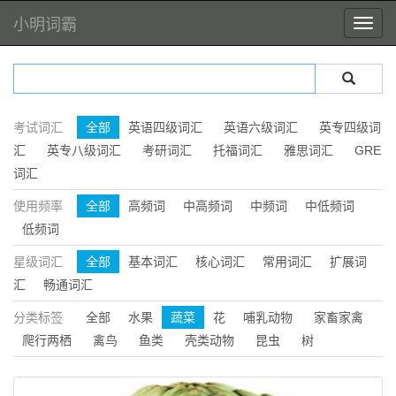
小明词霸
考试词汇
全部
英语四级词汇
英语六级词汇
英专四级词
汇
英专八级词汇
考研词汇
托福词汇
雅思词汇
GRE
词汇
使用频率
全部
高频词
中高频词
中频词
中低频词
低频词
星级词汇
全部
基本词汇
核心词汇
常用词汇
扩展词
汇
畅通词汇
分类标签
全部
水果
蔬菜
花
哺乳动物
家畜家禽
爬行两栖
禽鸟
鱼类
壳类动物
昆虫
树