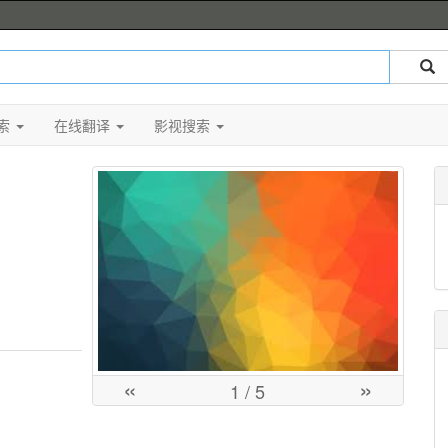
索
在线翻译
影视搜索
«
»
1
/ 5