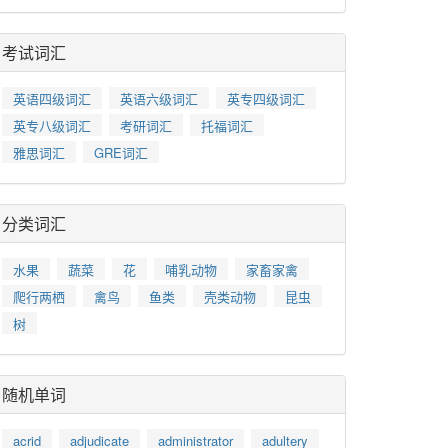
考试词汇
英语四级词汇
英语六级词汇
英专四级词汇
英专八级词汇
考研词汇
托福词汇
雅思词汇
GRE词汇
分类词汇
水果
蔬菜
花
哺乳动物
家畜家禽
爬行两栖
禽鸟
鱼类
壳类动物
昆虫
树
随机单词
acrid
adjudicate
administrator
adultery