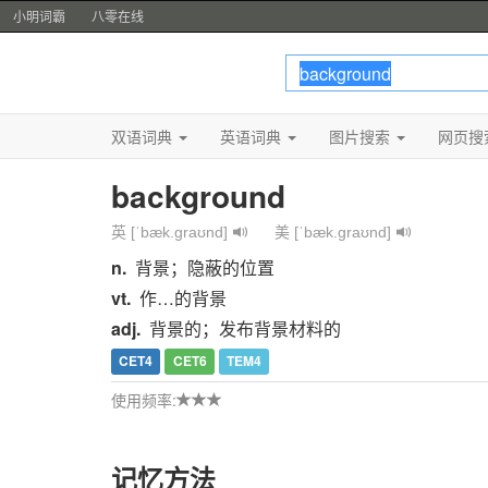
小明词霸
八零在线
双语词典
英语词典
图片搜索
网页搜
background
英 [ˈbæk.ɡraʊnd]
美 [ˈbæk.ɡraʊnd]
n.
背景；隐蔽的位置
vt.
作…的背景
adj.
背景的；发布背景材料的
CET4
CET6
TEM4
使用频率:
记忆方法