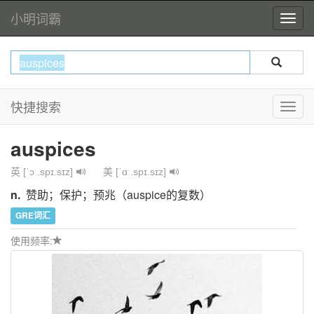
小明词霸
快捷搜索
auspices
英 [ˈɔː.spɪ.sɪz]
美 [ˈɑː.spɪ.sɪz]
n.
赞助；保护；预兆（auspice的复数）
GRE词汇
使用频率: