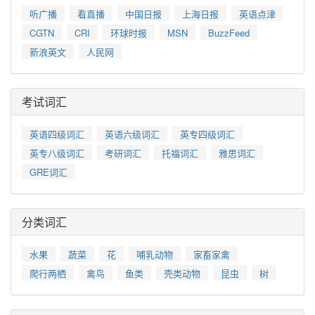
听广播
看直播
中国日报
上海日报
英语点津
CGTN
CRI
环球时报
MSN
BuzzFeed
新浪英文
人民网
考试词汇
英语四级词汇
英语六级词汇
英专四级词汇
英专八级词汇
考研词汇
托福词汇
雅思词汇
GRE词汇
分类词汇
水果
蔬菜
花
哺乳动物
家畜家禽
爬行两栖
禽鸟
鱼类
壳类动物
昆虫
树