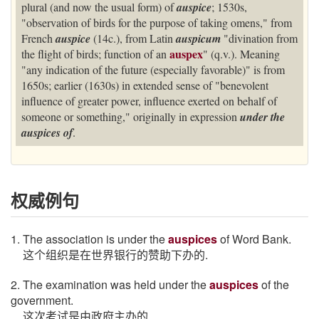
plural (and now the usual form) of
auspice
; 1530s,
"observation of birds for the purpose of taking omens," from
French
auspice
(14c.), from Latin
auspicum
"divination from
auspex
the flight of birds; function of an
" (q.v.). Meaning
"any indication of the future (especially favorable)" is from
1650s; earlier (1630s) in extended sense of "benevolent
influence of greater power, influence exerted on behalf of
someone or something," originally in expression
under the
auspices of
.
权威例句
1. The association is under the
auspices
of Word Bank.
这个组织是在世界银行的赞助下办的.
2. The examination was held under the
auspices
of the
government.
这次考试是由政府主办的.