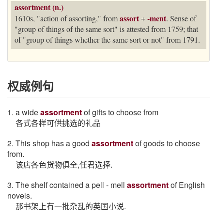
assortment (n.)
assort
-ment
1610s, "action of assorting," from
+
. Sense of
"group of things of the same sort" is attested from 1759; that
of "group of things whether the same sort or not" from 1791.
权威例句
1. a wide
assortment
of gifts to choose from
各式各样可供挑选的礼品
2. This shop has a good
assortment
of goods to choose
from.
该店各色货物俱全,任君选择.
3. The shelf contained a pell - mell
assortment
of English
novels.
那书架上有一批杂乱的英国小说.