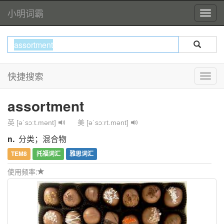
小明词霸
快捷搜索
assortment
英 [əˈsɔːt.mənt]
美 [əˈsɔːrt.mənt]
n.
分类；混合物
TEM8
托福词汇
雅思词汇
使用频率: