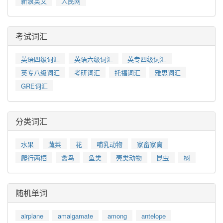
新浪英文
人民网
考试词汇
英语四级词汇
英语六级词汇
英专四级词汇
英专八级词汇
考研词汇
托福词汇
雅思词汇
GRE词汇
分类词汇
水果
蔬菜
花
哺乳动物
家畜家禽
爬行两栖
禽鸟
鱼类
壳类动物
昆虫
树
随机单词
airplane
amalgamate
among
antelope