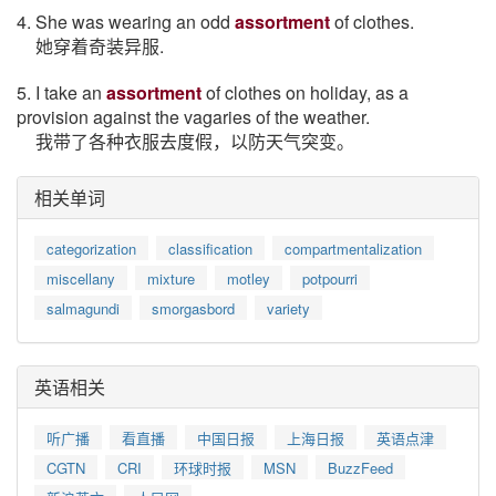
4. She was wearing an odd
assortment
of clothes.
她穿着奇装异服.
5. I take an
assortment
of clothes on holiday, as a
provision against the vagaries of the weather.
我带了各种衣服去度假，以防天气突变。
相关单词
categorization
classification
compartmentalization
miscellany
mixture
motley
potpourri
salmagundi
smorgasbord
variety
英语相关
听广播
看直播
中国日报
上海日报
英语点津
CGTN
CRI
环球时报
MSN
BuzzFeed