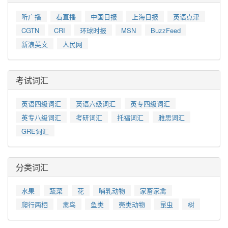
听广播
看直播
中国日报
上海日报
英语点津
CGTN
CRI
环球时报
MSN
BuzzFeed
新浪英文
人民网
考试词汇
英语四级词汇
英语六级词汇
英专四级词汇
英专八级词汇
考研词汇
托福词汇
雅思词汇
GRE词汇
分类词汇
水果
蔬菜
花
哺乳动物
家畜家禽
爬行两栖
禽鸟
鱼类
壳类动物
昆虫
树