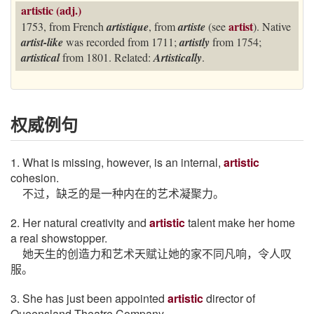
artistic (adj.)
artist
1753, from French
artistique
, from
artiste
(see
). Native
artist-like
was recorded from 1711;
artistly
from 1754;
artistical
from 1801. Related:
Artistically
.
权威例句
1. What is missing, however, is an internal,
artistic
cohesion.
不过，缺乏的是一种内在的艺术凝聚力。
2. Her natural creativity and
artistic
talent make her home
a real showstopper.
她天生的创造力和艺术天赋让她的家不同凡响，令人叹
服。
3. She has just been appointed
artistic
director of
Queensland Theatre Company.