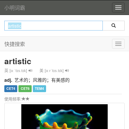
小明词霸
快捷搜索
artistic
英 [ɑːˈtɪs.tɪk]
美 [ɑːrˈtɪs.tɪk]
adj.
艺术的；风雅的；有美感的
CET4
CET6
TEM4
使用频率: