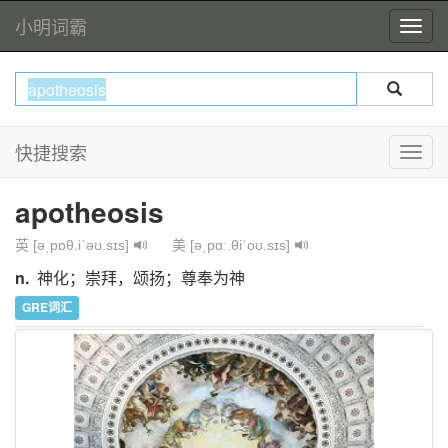
小明词霸
快捷搜索
apotheosis
英 [əˌpɒθ.iˈəʊ.sɪs]
美 [əˌpɑː.θiˈoʊ.sɪs]
n.
神化；崇拜，颂扬；尊奉为神
GRE词汇