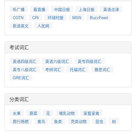
听广播
看直播
中国日报
上海日报
英语点津
CGTN
CRI
环球时报
MSN
BuzzFeed
新浪英文
人民网
考试词汇
英语四级词汇
英语六级词汇
英专四级词汇
英专八级词汇
考研词汇
托福词汇
雅思词汇
GRE词汇
分类词汇
水果
蔬菜
花
哺乳动物
家畜家禽
爬行两栖
禽鸟
鱼类
壳类动物
昆虫
树