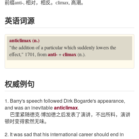
前缀anti-, 相对，相反。climax, 高潮。
英语词源
anticlimax (n.)
"the addition of a particular which suddenly lowers the
anti-
climax
effect," 1701, from
+
(n.).
权威例句
1. Barry's speech followed Dirk Bogarde's appearance,
and was an inevitable
anticlimax
.
巴里紧随德克·博加德之后发表了演讲，不出所料，演讲
顿时变得索然无味。
2. It was sad that his international career should end in