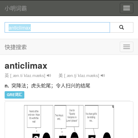
小明词霸
快捷搜索
anticlimax
英 [ˌæn.tiˈklaɪ.mæks]
美 [ˌæn.t̬iˈklaɪ.mæks]
n.
突降法；虎头蛇尾；令人扫兴的结尾
GRE词汇