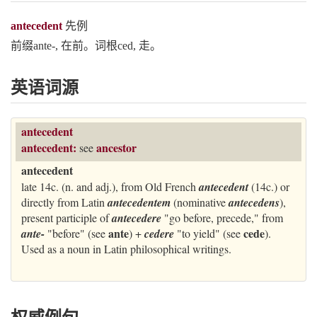
antecedent
先例
前缀ante-, 在前。词根ced, 走。
英语词源
antecedent
antecedent:
ancestor
see
antecedent
late 14c. (n. and adj.), from Old French
antecedent
(14c.) or
directly from Latin
antecedentem
(nominative
antecedens
),
present participle of
antecedere
"go before, precede," from
ante
cede
ante-
"before" (see
) +
cedere
"to yield" (see
).
Used as a noun in Latin philosophical writings.
权威例句