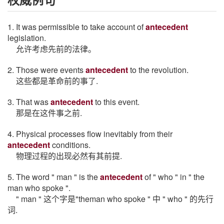
1. It was permissible to take account of
antecedent
legislation.
允许考虑先前的法律。
2. Those were events
antecedent
to the revolution.
这些都是革命前的事了.
3. That was
antecedent
to this event.
那是在这件事之前.
4. Physical processes flow inevitably from their
antecedent
conditions.
物理过程的出现必然有其前提.
5. The word " man " is the
antecedent
of " who " in " the
man who spoke ".
" man " 这个字是"theman who spoke " 中 " who " 的先行
词.