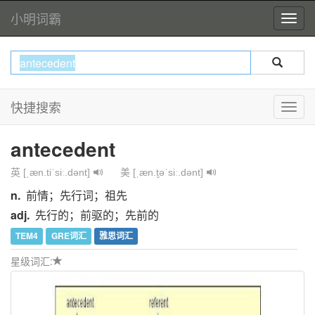
小明词霸
快捷搜索
antecedent
英 [ˌæn.tiˈsiː.dənt]
美 [ˌæn.t̬əˈsiː.dənt]
n.
前情；先行词；祖先
adj.
先行的；前驱的；先前的
TEM4
GRE词汇
雅思词汇
星级词汇: