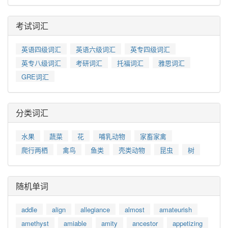
考试词汇
英语四级词汇
英语六级词汇
英专四级词汇
英专八级词汇
考研词汇
托福词汇
雅思词汇
GRE词汇
分类词汇
水果
蔬菜
花
哺乳动物
家畜家禽
爬行两栖
禽鸟
鱼类
壳类动物
昆虫
树
随机单词
addle
align
allegiance
almost
amateurish
amethyst
amiable
amity
ancestor
appetizing