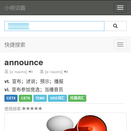
小明词霸
快捷搜索
announce
英 [əˈnaʊns]
美 [əˈnaʊns]
vt.
宣布；述说；预示；播报
vi.
宣布参加竞选；当播音员
CET4
CET6
TEM4
GRE词汇
托福词汇
使用频率: