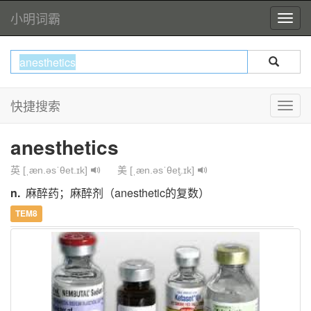
小明词霸
快捷搜索
anesthetics
英 [ˌæn.əsˈθet.ɪk]
美 [ˌæn.əsˈθet̬.ɪk]
n.
麻醉药；麻醉剂（anesthetic的复数）
TEM8