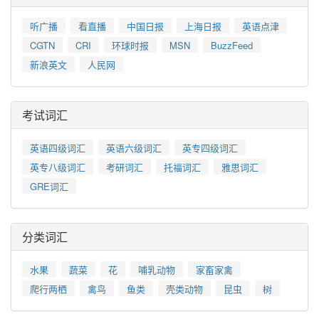
听广播
看直播
中国日报
上海日报
英语点津
CGTN
CRI
环球时报
MSN
BuzzFeed
新浪英文
人民网
考试词汇
英语四级词汇
英语六级词汇
英专四级词汇
英专八级词汇
考研词汇
托福词汇
雅思词汇
GRE词汇
分类词汇
水果
蔬菜
花
哺乳动物
家畜家禽
爬行两栖
禽鸟
鱼类
壳类动物
昆虫
树