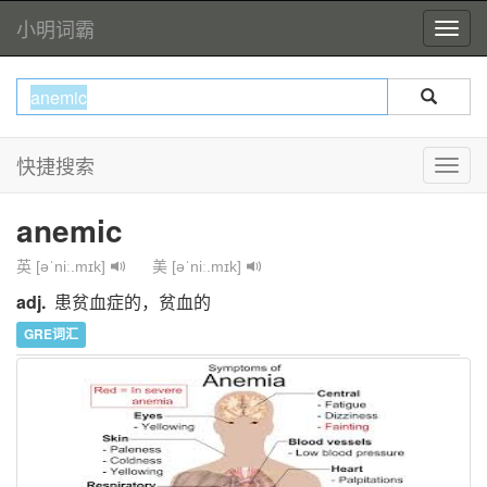
小明词霸
快捷搜索
anemic
英 [əˈniː.mɪk]
美 [əˈniː.mɪk]
adj.
患贫血症的，贫血的
GRE词汇