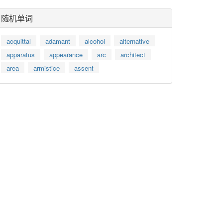
随机单词
acquittal
adamant
alcohol
alternative
apparatus
appearance
arc
architect
area
armistice
assent