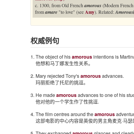
c. 1300, from Old French
amorous
(Modern Frenc
Amy
from
amare
"to love" (see
). Related:
Amorous
权威例句
1. The object of his
amorous
intentions is Martin
他想和马丁娜发生性关系。
2. Mary rejected Tony's
amorous
advances.
玛丽拒绝了托尼的挑逗。
3. He made
amorous
advances to one of his stu
他对他的一个学生作了性挑逗.
4. The film centres around the
amorous
adventur
这部电影的中心内容是英俊的男主角麦克·马瑟
5. They exchanged
amorous
glances and clearl