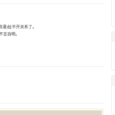
ce(浪漫)扯不开关系了。
含义不言自明。