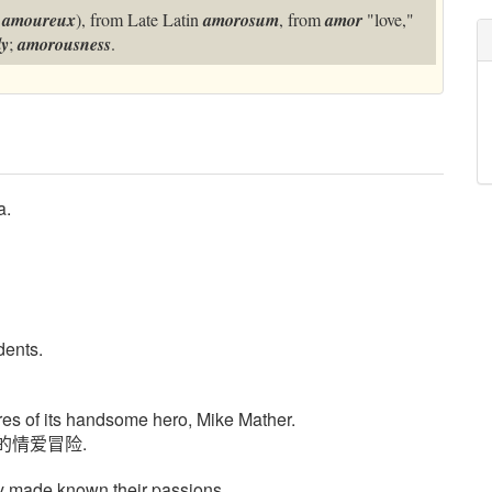
h
amoureux
), from Late Latin
amorosum
, from
amor
"love,"
ly
;
amorousness
.
a.
dents.
es of its handsome hero, Mike Mather.
的情爱冒险.
y made known their passions.