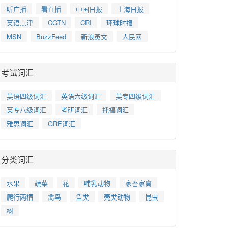
听广播
看直播
中国日报
上海日报
英语点津
CGTN
CRI
环球时报
MSN
BuzzFeed
新浪英文
人民网
考试词汇
英语四级词汇
英语六级词汇
英专四级词汇
英专八级词汇
考研词汇
托福词汇
雅思词汇
GRE词汇
分类词汇
水果
蔬菜
花
哺乳动物
家畜家禽
爬行两栖
禽鸟
鱼类
壳类动物
昆虫
树