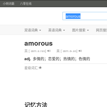
小明词霸
八零在线
双语词典
英语词典
图片搜索
网页搜
amorous
英 [ˈæm.ə.rəs]
美 [ˈæm.ɚ.əs]
adj.
多情的；恋爱的；热情的；色情的
星级词汇:
记忆方法