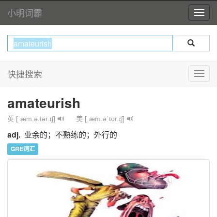
小明词霸
快捷搜索
amateurish
英 [ˈæm.ə.tər.ɪʃ]
美 [ˌæm.əˈtʊr.ɪʃ]
adj.
业余的；不熟练的；外行的
GRE词汇