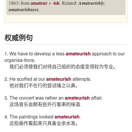
amateur
-ish
1863; from
+
. Related:
Amateurishly
;
amateurishness
.
权威例句
1. We have to develop a less
amateurish
approach to our
organisa-tions.
我们必须使我们对待自己组织的态度变得较为专业。
2. He scoffed at our
amateurish
attempts.
他对我们不在行的尝试嗤之以鼻。
3. The concert was rather an
amateurish
affair.
这场音乐会颇有些外行客串的味道.
4. The paintings looked
amateurish
.
这些画作看起来只具备业余水准。