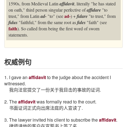
1590s, from Medieval Latin
affidavit
, literally "he has stated
on oath," third person singular perfective of
affidare
"to
ad-
trust," from Latin
ad-
"to" (see
) +
fidare
"to trust," from
fidus
"faithful," from the same root as
fides
"faith" (see
faith
). So called from being the first word of sworn
statements.
权威例句
1. I gave an
affidavit
to the judge about the accident I
witnessed.
我向法官提交了一份关于我目击的事故的证词.
2. The
affidavit
was formally read to the court.
书面证词正式向出席法庭的人宣读了.
3. The lawyer invited his client to subscribe the
affidavit
.
律师请他的客户在宣誓书上签了名.