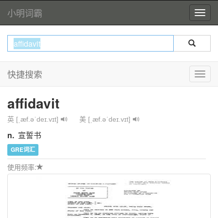
小明词霸
快捷搜索
affidavit
英 [ˌæf.əˈdeɪ.vɪt]
美 [ˌæf.əˈdeɪ.vɪt]
n.
宣誓书
GRE词汇
使用频率: