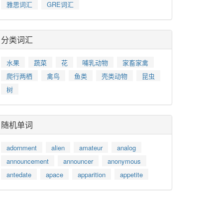
雅思词汇
GRE词汇
分类词汇
水果
蔬菜
花
哺乳动物
家畜家禽
爬行两栖
禽鸟
鱼类
壳类动物
昆虫
树
随机单词
adornment
alien
amateur
analog
announcement
announcer
anonymous
antedate
apace
apparition
appetite