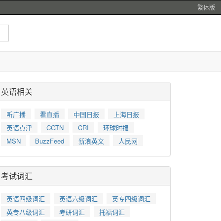
繁体版
英语相关
听广播
看直播
中国日报
上海日报
英语点津
CGTN
CRI
环球时报
MSN
BuzzFeed
新浪英文
人民网
考试词汇
英语四级词汇
英语六级词汇
英专四级词汇
英专八级词汇
考研词汇
托福词汇