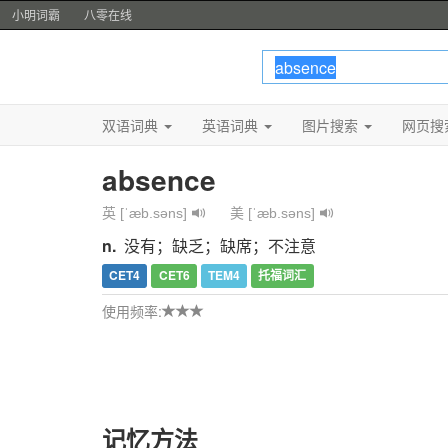
小明词霸
八零在线
双语词典
英语词典
图片搜索
网页搜
absence
英 [ˈæb.səns]
美 [ˈæb.səns]
n.
没有；缺乏；缺席；不注意
CET4
CET6
TEM4
托福词汇
使用频率:
记忆方法