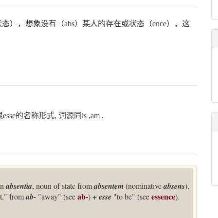
（存在或状态），想象没有（abs）某人的存在或状态（ence），这
sse的名称形式, 词源同is ,am .
in
absentia
, noun of state from
absentem
(nominative
absens
),
ab-
essence
t," from
ab-
"away" (see
) +
esse
"to be" (see
).