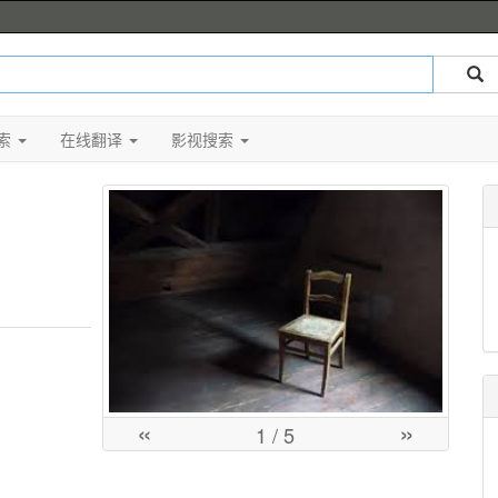
索
在线翻译
影视搜索
«
»
1
/ 5