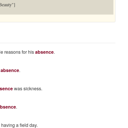
Beauty"]
e reasons for his
absence
.
y
absence
.
sence
was sickness.
absence
.
 having a field day.