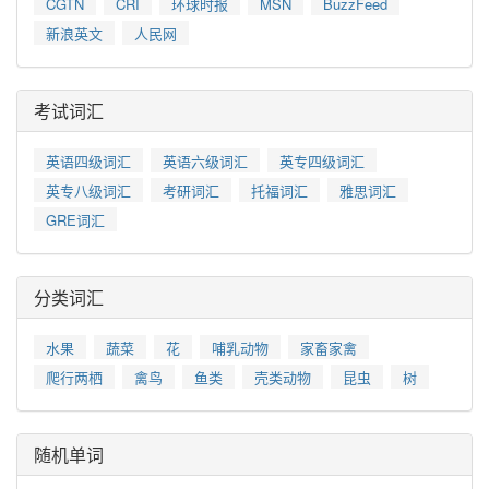
CGTN
CRI
环球时报
MSN
BuzzFeed
新浪英文
人民网
考试词汇
英语四级词汇
英语六级词汇
英专四级词汇
英专八级词汇
考研词汇
托福词汇
雅思词汇
GRE词汇
分类词汇
水果
蔬菜
花
哺乳动物
家畜家禽
爬行两栖
禽鸟
鱼类
壳类动物
昆虫
树
随机单词