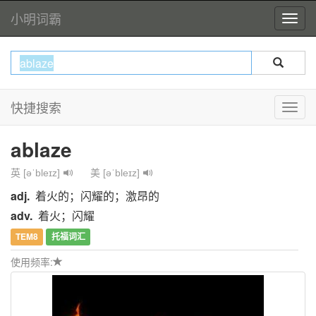
小明词霸
快捷搜索
ablaze
英 [əˈbleɪz]
美 [əˈbleɪz]
adj.
着火的；闪耀的；激昂的
adv.
着火；闪耀
TEM8
托福词汇
使用频率: