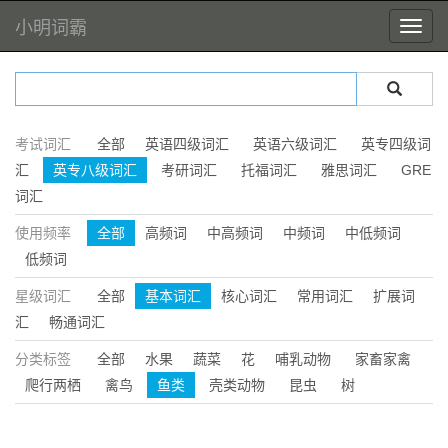
小明词霸
考试词汇
全部
英语四级词汇
英语六级词汇
英专四级词
汇
英专八级词汇
考研词汇
托福词汇
雅思词汇
GRE
词汇
使用频率
全部
高频词
中高频词
中频词
中低频词
低频词
星级词汇
全部
基本词汇
核心词汇
常用词汇
扩展词
汇
畅通词汇
分类标签
全部
水果
蔬菜
花
哺乳动物
家畜家禽
爬行两栖
禽鸟
鱼类
壳类动物
昆虫
树