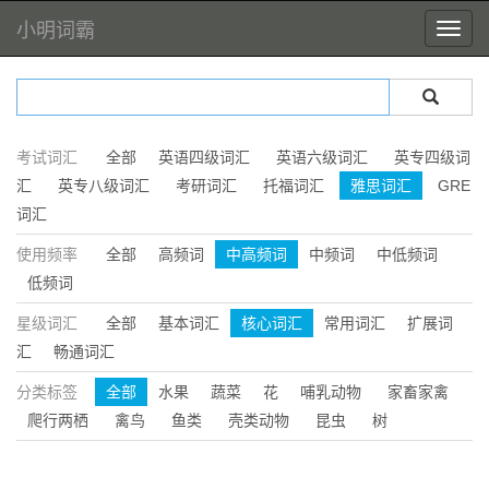
小明词霸
考试词汇
全部
英语四级词汇
英语六级词汇
英专四级词
汇
英专八级词汇
考研词汇
托福词汇
雅思词汇
GRE
词汇
使用频率
全部
高频词
中高频词
中频词
中低频词
低频词
星级词汇
全部
基本词汇
核心词汇
常用词汇
扩展词
汇
畅通词汇
分类标签
全部
水果
蔬菜
花
哺乳动物
家畜家禽
爬行两栖
禽鸟
鱼类
壳类动物
昆虫
树