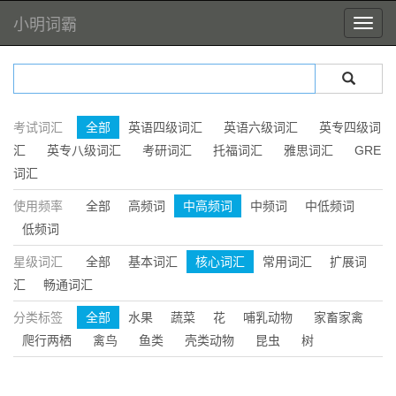
小明词霸
考试词汇
全部
英语四级词汇
英语六级词汇
英专四级词
汇
英专八级词汇
考研词汇
托福词汇
雅思词汇
GRE
词汇
使用频率
全部
高频词
中高频词
中频词
中低频词
低频词
星级词汇
全部
基本词汇
核心词汇
常用词汇
扩展词
汇
畅通词汇
分类标签
全部
水果
蔬菜
花
哺乳动物
家畜家禽
爬行两栖
禽鸟
鱼类
壳类动物
昆虫
树