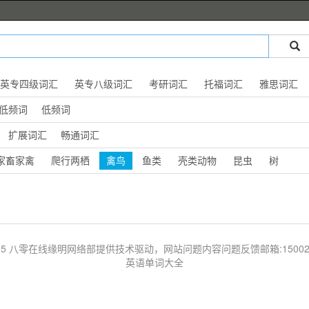
英专四级词汇
英专八级词汇
考研词汇
托福词汇
雅思词汇
低频词
低频词
扩展词汇
畅通词汇
家畜家禽
爬行两栖
禽鸟
鱼类
壳类动物
昆虫
树
 © 2025 八零在线缘明网络部提供技术驱动，网站问题内容问题反馈邮箱:1500203
英语单词大全