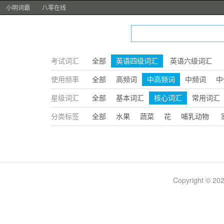
小明词霸
八零在线
考试词汇
全部
英语四级词汇
英语六级词汇
使用频率
全部
高频词
中高频词
中频词
中
星级词汇
全部
基本词汇
核心词汇
常用词汇
分类标签
全部
水果
蔬菜
花
哺乳动物
Copyright