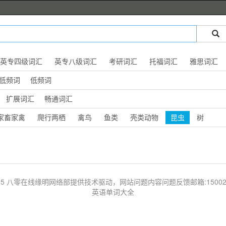
英专四级词汇
英专八级词汇
考研词汇
托福词汇
雅思词汇
低频词
低频词
扩展词汇
畅通词汇
家畜家禽
爬行两栖
禽鸟
鱼类
壳类动物
昆虫
树
 © 2025 八零在线缘明网络部提供技术驱动，网站问题内容问题反馈邮箱:1500203
英语单词大全