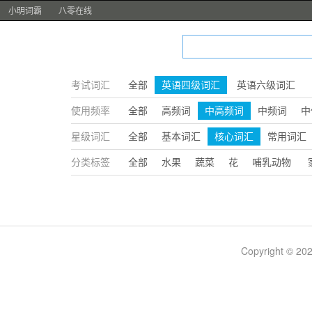
小明词霸
八零在线
考试词汇
全部
英语四级词汇
英语六级词汇
使用频率
全部
高频词
中高频词
中频词
中
星级词汇
全部
基本词汇
核心词汇
常用词汇
分类标签
全部
水果
蔬菜
花
哺乳动物
Copyright