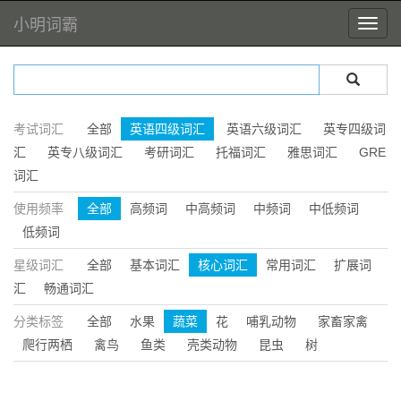
小明词霸
考试词汇
全部
英语四级词汇
英语六级词汇
英专四级词
汇
英专八级词汇
考研词汇
托福词汇
雅思词汇
GRE
词汇
使用频率
全部
高频词
中高频词
中频词
中低频词
低频词
星级词汇
全部
基本词汇
核心词汇
常用词汇
扩展词
汇
畅通词汇
分类标签
全部
水果
蔬菜
花
哺乳动物
家畜家禽
爬行两栖
禽鸟
鱼类
壳类动物
昆虫
树