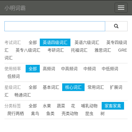
小明词霸
考试词汇
全部
英语四级词汇
英语六级词汇
英专四级词
汇
英专八级词汇
考研词汇
托福词汇
雅思词汇
GRE
词汇
使用频率
全部
高频词
中高频词
中频词
中低频词
低频词
星级词汇
全部
基本词汇
核心词汇
常用词汇
扩展词
汇
畅通词汇
分类标签
全部
水果
蔬菜
花
哺乳动物
家畜家禽
爬行两栖
禽鸟
鱼类
壳类动物
昆虫
树