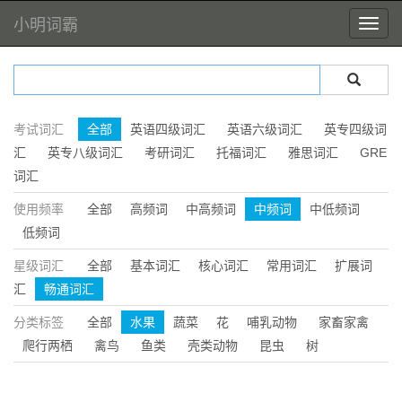
小明词霸
考试词汇
全部
英语四级词汇
英语六级词汇
英专四级词
汇
英专八级词汇
考研词汇
托福词汇
雅思词汇
GRE
词汇
使用频率
全部
高频词
中高频词
中频词
中低频词
低频词
星级词汇
全部
基本词汇
核心词汇
常用词汇
扩展词
汇
畅通词汇
分类标签
全部
水果
蔬菜
花
哺乳动物
家畜家禽
爬行两栖
禽鸟
鱼类
壳类动物
昆虫
树