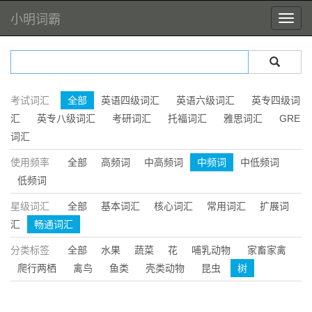
小明词霸
考试词汇
全部
英语四级词汇
英语六级词汇
英专四级词
汇
英专八级词汇
考研词汇
托福词汇
雅思词汇
GRE
词汇
使用频率
全部
高频词
中高频词
中频词
中低频词
低频词
星级词汇
全部
基本词汇
核心词汇
常用词汇
扩展词
汇
畅通词汇
分类标签
全部
水果
蔬菜
花
哺乳动物
家畜家禽
爬行两栖
禽鸟
鱼类
壳类动物
昆虫
树