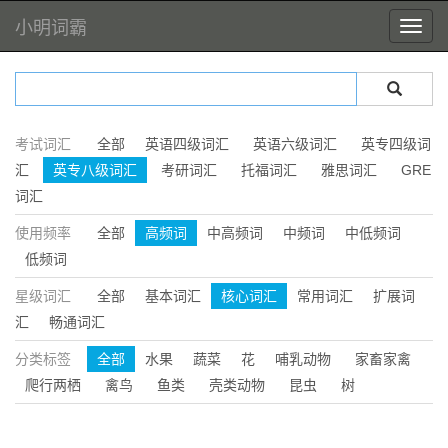
小明词霸
考试词汇
全部
英语四级词汇
英语六级词汇
英专四级词
汇
英专八级词汇
考研词汇
托福词汇
雅思词汇
GRE
词汇
使用频率
全部
高频词
中高频词
中频词
中低频词
低频词
星级词汇
全部
基本词汇
核心词汇
常用词汇
扩展词
汇
畅通词汇
分类标签
全部
水果
蔬菜
花
哺乳动物
家畜家禽
爬行两栖
禽鸟
鱼类
壳类动物
昆虫
树