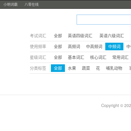
小明词霸
八零在线
考试词汇
全部
英语四级词汇
英语六级词汇
使用频率
全部
高频词
中高频词
中频词
中
星级词汇
全部
基本词汇
核心词汇
常用词汇
分类标签
全部
水果
蔬菜
花
哺乳动物
Copyright