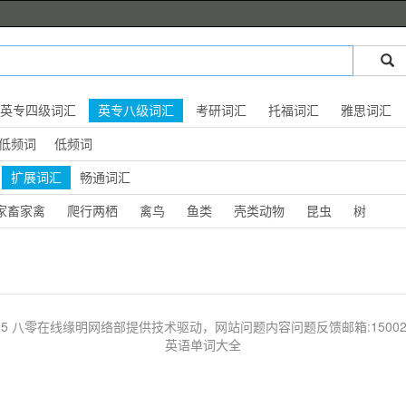
英专四级词汇
英专八级词汇
考研词汇
托福词汇
雅思词汇
低频词
低频词
扩展词汇
畅通词汇
家畜家禽
爬行两栖
禽鸟
鱼类
壳类动物
昆虫
树
 © 2025 八零在线缘明网络部提供技术驱动，网站问题内容问题反馈邮箱:1500203
英语单词大全