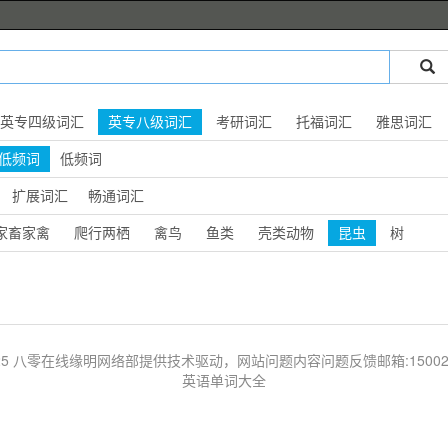
英专四级词汇
英专八级词汇
考研词汇
托福词汇
雅思词汇
低频词
低频词
扩展词汇
畅通词汇
家畜家禽
爬行两栖
禽鸟
鱼类
壳类动物
昆虫
树
 © 2025 八零在线缘明网络部提供技术驱动，网站问题内容问题反馈邮箱:1500203
英语单词大全