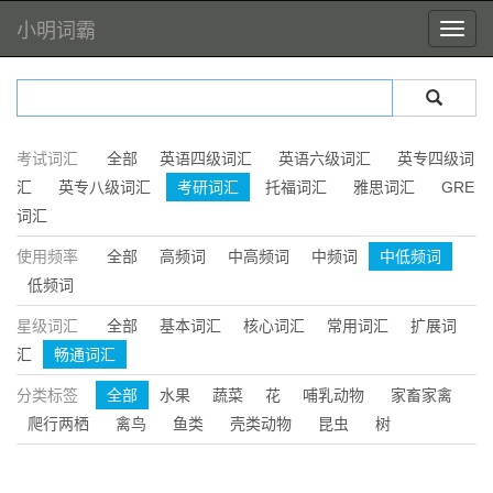
小明词霸
考试词汇
全部
英语四级词汇
英语六级词汇
英专四级词
汇
英专八级词汇
考研词汇
托福词汇
雅思词汇
GRE
词汇
使用频率
全部
高频词
中高频词
中频词
中低频词
低频词
星级词汇
全部
基本词汇
核心词汇
常用词汇
扩展词
汇
畅通词汇
分类标签
全部
水果
蔬菜
花
哺乳动物
家畜家禽
爬行两栖
禽鸟
鱼类
壳类动物
昆虫
树