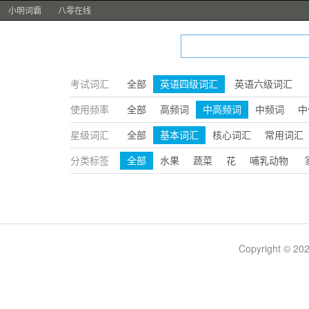
小明词霸
八零在线
考试词汇
全部
英语四级词汇
英语六级词汇
使用频率
全部
高频词
中高频词
中频词
中
星级词汇
全部
基本词汇
核心词汇
常用词汇
分类标签
全部
水果
蔬菜
花
哺乳动物
Copyright