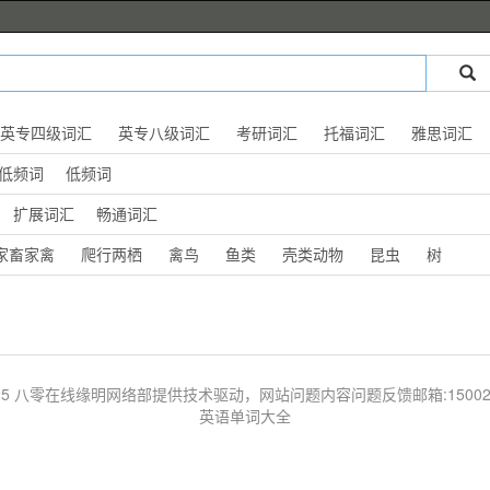
英专四级词汇
英专八级词汇
考研词汇
托福词汇
雅思词汇
低频词
低频词
扩展词汇
畅通词汇
家畜家禽
爬行两栖
禽鸟
鱼类
壳类动物
昆虫
树
 © 2025 八零在线缘明网络部提供技术驱动，网站问题内容问题反馈邮箱:1500203
英语单词大全